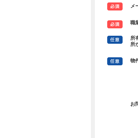
メ
職
所
所
物
お