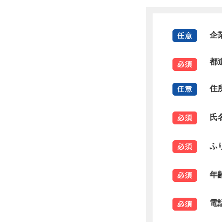
企
都
住
氏
ふ
年
電