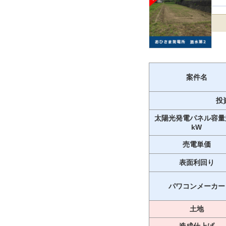
案件名
投
太陽光発電パネル容量
kW
売電単価
表面利回り
パワコンメーカー
土地
造成仕上げ