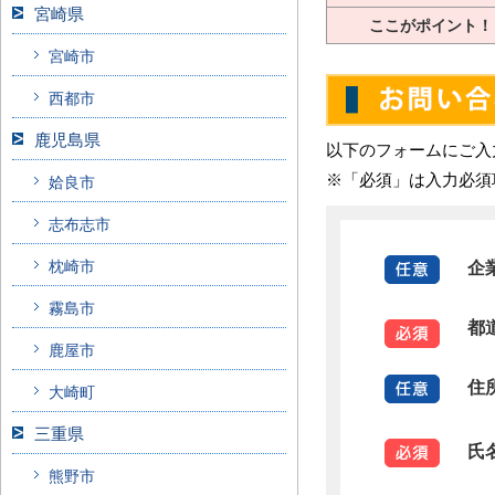
宮崎県
ここがポイント！
宮崎市
西都市
鹿児島県
以下のフォームにご入
※「必須」は入力必須
姶良市
志布志市
枕崎市
企
霧島市
都
鹿屋市
住
大崎町
三重県
氏
熊野市