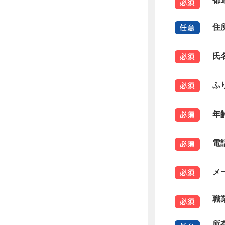
住
氏
ふ
年
電
メ
職
所