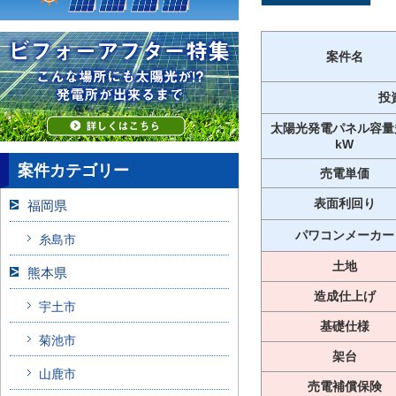
案件名
投
太陽光発電パネル容量
kW
案件カテゴリー
売電単価
表面利回り
福岡県
パワコンメーカー
糸島市
土地
熊本県
造成仕上げ
宇土市
基礎仕様
菊池市
架台
山鹿市
売電補償保険