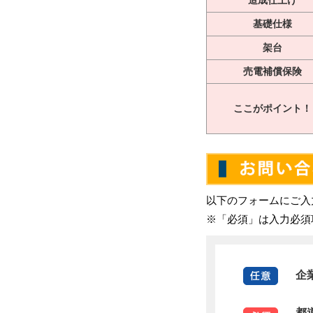
基礎仕様
架台
売電補償保険
ここがポイント！
以下のフォームにご入
※「必須」は入力必須
企
都