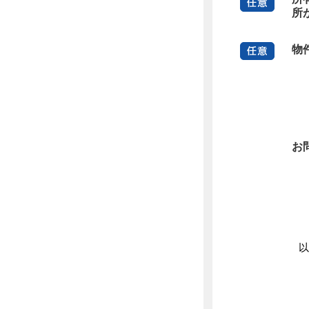
所
物
お
以