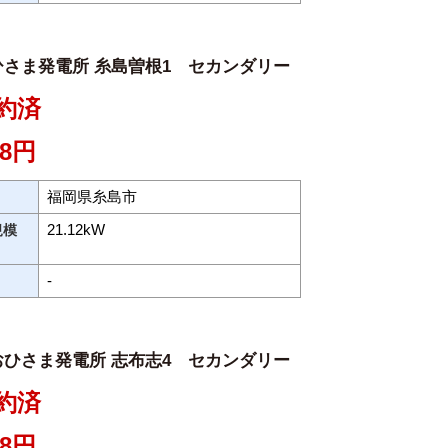
さま発電所 糸島曽根1 セカンダリー
約済
18円
福岡県糸島市
21.12kW
規模
-
ひさま発電所 志布志4 セカンダリー
約済
18円