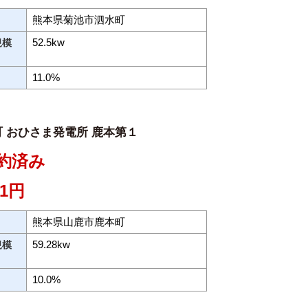
熊本県菊池市泗水町
52.5kw
規模
11.0%
 おひさま発電所 鹿本第１
約済み
21円
熊本県山鹿市鹿本町
59.28kw
規模
10.0%