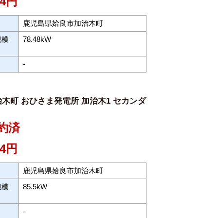
24円
鹿児島県姶良市加治木町
78.48kW
規模
-
木町 おひさま発電所 加治木1 セカンダ
約済
24円
鹿児島県姶良市加治木町
85.5kW
規模
-