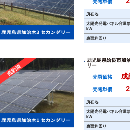
売電単価
所在地
太陽光発電パネル容量
kW
表面利回り
鹿児島県姶良市加治
リー
成
売買価格
売電単価
所在地
太陽光発電パネル容量
kW
表面利回り