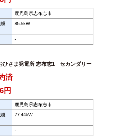
鹿児島県志布志市
85.5kW
規模
-
おひさま発電所 志布志1 セカンダリー
約済
36円
鹿児島県志布志市
77.44kW
規模
-